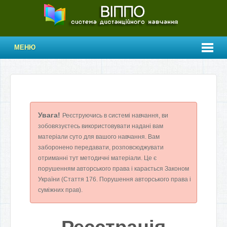
МЕНЮ
Увага!
Реєструючись в системі навчання, ви
зобовязуєтесь використовувати надані вам
матеріали суто для вашого навчання. Вам
заборонено передавати, розповсюджувати
отриманні тут методичні матеріали. Це є
порушенням авторського права і карається Законом
України (Стаття 176. Порушення авторського права і
суміжних прав).