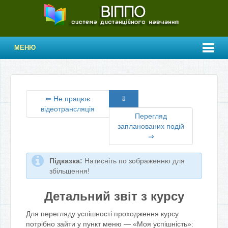
МЕНЮ
⇐ Не працює
⇓
відеотрансляція
Перегляд
запланованих подій
⇒
Підказка:
Натисніть по зображенню для
збільшення!
Детальний звіт з курсу
Для перегляду успішності проходження курсу
потрібно зайти у пункт меню — «Моя успішність»: