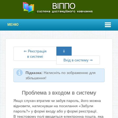
МЕНЮ
⇐ Реєстрація
⇓
в системі
Вхід в систему ⇒
Підказка:
Натисніть по зображенню для
збільшення!
Проблема з входом в систему
Якщо слухач втратив чи забув пароль, його можна
відновити, натиснувши на посилання «Забули
пароль?» у формі входу або у формі реєстрації.
В текстовому полі вводиться електронна пошта, яка